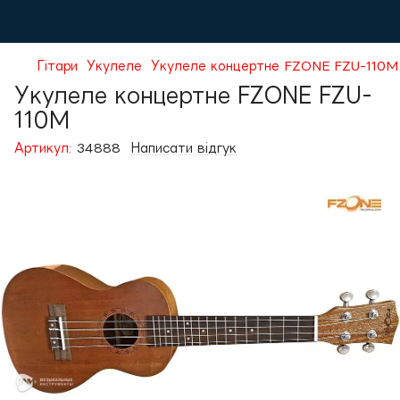
Гітари
Укулеле
Укулеле концертне FZONE FZU-110M
Укулеле концертне FZONE FZU-
110M
Артикул:
34888
Написати відгук