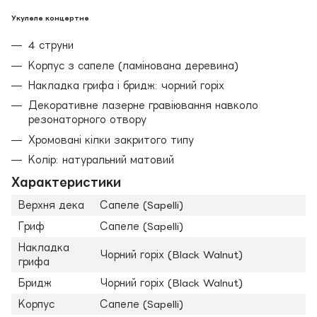
Укулеле концертне
4 струни
Корпус з сапеле (ламінована деревина)
Накладка грифа і бридж: чорний горіх
Декоративне лазерне гравіювання навколо
резонаторного отвору
Хромовані кілки закритого типу
Колір: натуральний матовий
Характеристики
Верхня дека
Сапеле (Sapelli)
Гриф
Сапеле (Sapelli)
Накладка
Чорний горіх (Black Walnut)
грифа
Бридж
Чорний горіх (Black Walnut)
Корпус
Сапеле (Sapelli)