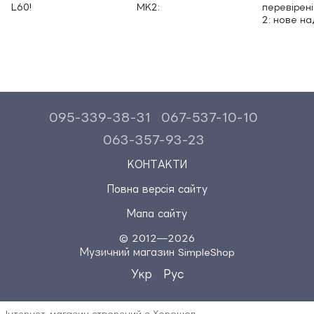
L60!
MK2:
перевірені
2: нове н
095-339-38-31
067-537-10-10
063-357-93-23
КОНТАКТИ
Повна версія сайту
Мапа сайту
© 2012—2026
Музичний магазин SimpleShop
Укр
Рус
Інтернет-магазин створений з Хорошоп