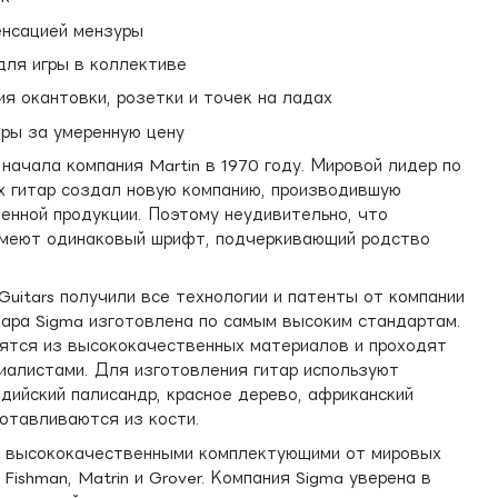
енсацией мензуры
для игры в коллективе
я окантовки, розетки и точек на ладах
ры за умеренную цену
начала компания Martin в 1970 году. Мировой лидер по
х гитар создал новую компанию, производившую
енной продукции. Поэтому неудивительно, что
имеют одинаковый шрифт, подчеркивающий родство
Guitars получили все технологии и патенты от компании
тара Sigma изготовлена ​​по самым высоким стандартам.
ятся из высококачественных материалов и проходят
иалистами. Для изготовления гитар используют
ндийский палисандр, красное дерево, африканский
готавливаются из кости.
ы высококачественными комплектующими от мировых
Fishman, Matrin и Grover. Компания Sigma уверена в