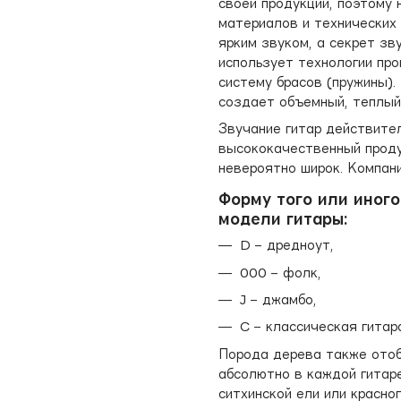
своей продукции, поэтому 
материалов и технических
ярким звуком, а секрет зв
использует технологии про
систему брасов (пружины).
создает объемный, теплый
Звучание гитар действител
высококачественный проду
невероятно широк. Компан
Форму того или иного
модели гитары:
D – дредноут,
000 – фолк,
J – джамбо,
C – классическая гитар
Порода дерева также отоб
абсолютно в каждой гитар
ситхинской ели или красно