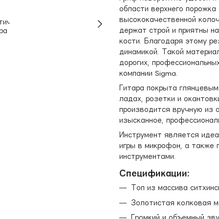
области верхнего порожка
высококачественной колоч
держат строй и приятны на
кости. Благодаря этому ре
динамикой. Такой материа
дорогих, профессиональны
компании Sigma.
Гитара покрыта глянцевым
ладах, розетки и окантовк
производится вручную из 
изысканное, профессионал
Инструмент является идеа
игры в микрофон, а также 
инструментами.
Спецификации:
Топ из массива ситхинс
Золотистая колковая м
Громкий и объемный зв