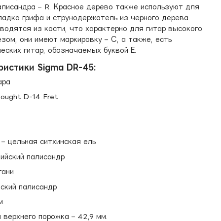
алисандра – R. Красное дерево также используют для
ладка грифа и струнодержатель из черного дерева.
водятся из кости, что характерно для гитар высокого
езом, они имеют маркировку – С, а также, есть
ских гитар, обозначаемых буквой Е.
ристики Sigma DR-45:
ара
ought D-14 Fret
– цельная ситхинская ель
дийский палисандр
гани
йский палисандр
м.
 верхнего порожка – 42,9 мм.