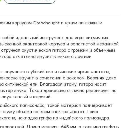
боким корпусом Dreadnought и ярким винтажным
 собой идеальный инструмент для игры ритмичных
зысканной окантовкой корпуса и золотистой механикой
и струнная акустическая гитара с громким и объемным
итара отчетливо звучит в миксе с другими
т звучанию глубокий низ и высокие яркие частоты,
екрасно звучит в сочетании с вокалом. Верхняя дека
а ситхинской ели. Благодаря этому, гитара носит
рактер звука. Такая древесина отлично резонирует на
 звук теплый и широкий.
ндийского палисандра, такой материал подчеркивает
т звуку объема на всем спектре частот. Гриф
хогани, накладка грифа из индийского палисандра.
скоростной. Длина мензуры 645 мм, а толщина грифа в