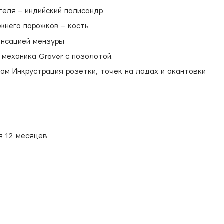
еля – индийский палисандр
жнего порожков – кость
енсацией мензуры
механика Grover с позолотой.
ом Инкрустрация розетки, точек на ладах и окантовки
я 12 месяцев