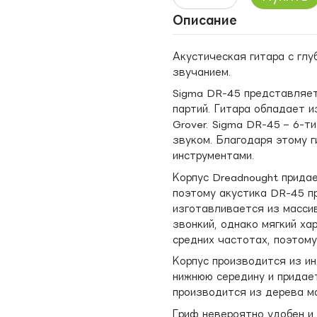
Описание
Акустическая гитара с глу
звучанием.
Sigma DR-45 представляет
партий. Гитара обладает и
Grover. Sigma DR-45 – 6-т
звуком. Благодаря этому г
инструментами.
Корпус Dreadnought придае
поэтому акустика DR-45 пр
изготавливается из массив
звонкий, однако мягкий ха
средних частотах, поэтому
Корпус производится из и
нижнюю середину и придае
производится из дерева ма
Гриф невероятно удобен и 