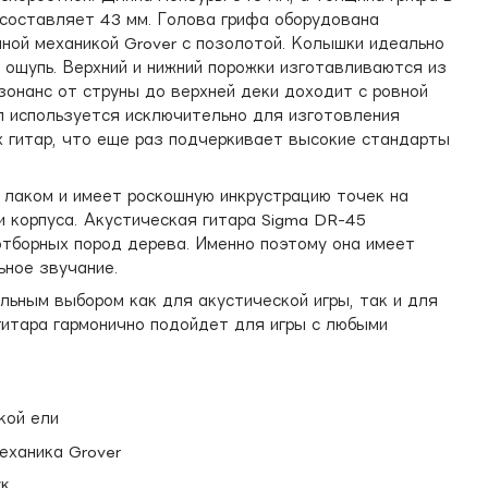
 составляет 43 мм. Голова грифа оборудована
ной механикой Grover с позолотой. Колышки идеально
 ощупь. Верхний и нижний порожки изготавливаются из
зонанс от струны до верхней деки доходит с ровной
л используется исключительно для изготовления
х гитар, что еще раз подчеркивает высокие стандарты
 лаком и имеет роскошную инкрустрацию точек на
и корпуса. Акустическая гитара Sigma DR-45
отборных пород дерева. Именно поэтому она имеет
ьное звучание.
льным выбором как для акустической игры, так и для
гитара гармонично подойдет для игры с любыми
кой ели
еханика Grover
ук