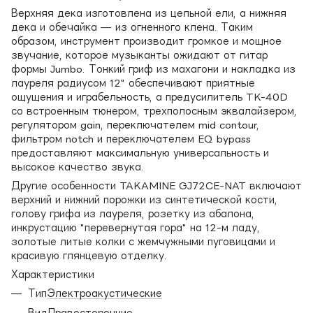
Верхняя дека изготовлена из цельной ели, а нижняя
дека и обечайка — из огненного клена. Таким
образом, инструмент производит громкое и мощное
звучание, которое музыканты ожидают от гитар
формы Jumbo. Тонкий гриф из махагони и накладка из
лауреля радиусом 12" обеспечивают приятные
ощущения и играбельность, а предусилитель TK-40D
со встроенным тюнером, трехполосным эквалайзером,
регулятором gain, переключателем mid contour,
фильтром notch и переключателем EQ bypass
предоставляют максимальную универсальность и
высокое качество звука.
Другие особенности TAKAMINE GJ72CE-NAT включают
верхний и нижний порожки из синтетической кости,
голову грифа из лауреля, розетку из абалона,
инкрустацию "перевернутая гора" на 12-м ладу,
золотые литые колки с жемчужными пуговицами и
красивую глянцевую отделку.
Характеристики
Тип
Электро
акустические
Вид
Правосторонние