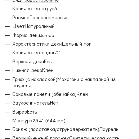
Количество струн
6
РазмерПолноразмерные
ЦветНатуральный
Форма декиJumbo
Характеристики декиЦельный топ
Количество ладов21
Верхняя декаЕль
Нижняя декаКлен
Гриф (с накладкой)Махагони с накладкой из
лауреля
Боковые панели (обечайка)Клен
ЗвукоснимательНет
ВырезЕсть
Мензура25.4" (644 мм)
Бридж (подставка/струнодержатель)Лаурель
Верхний/нижний порожекСинтетическая кость