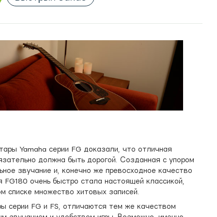
итары Yamaha серии FG доказали, что отличная
бязательно должна быть дорогой. Созданная с упором
ьное звучание и, конечно же превосходное качество
я FG180 очень быстро стала настоящей классикой,
м списке множество хитовых записей.
ры серии FG и FS, отличаются тем же качеством
ым звучанием и удобством игры. Возможно, именно