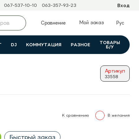
067-537-10-10
063-357-93-23
Вход
Мой заказ
Сравнение
Рус
ТОВАРЫ
Т
DJ
КОММУТАЦИЯ
РАЗНОЕ
Б/У
)
Артикул
33558
К сравнению
В желания
Быстрый заказ