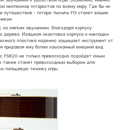
ом миллионов гитаристов по всему миру. Где бы ни
е путешествие - гитара Yamaha FG станет вашим
ником.
 но мягким звучанием, благодаря корпусу
о дерева. Изящная окантовка корпуса и накладки
прочного пластика надежно защищает инструмент от
мя придавая ему более изысканный внешний вид.
ус FS820 не только превосходно подойдет юным
о также станет превосходным выбором для
х пальцевую технику игры.