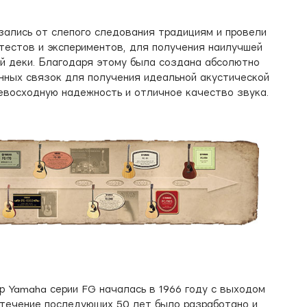
ались от слепого следования традициям и провели
тестов и экспериментов, для получения наилучшей
ей деки. Благодаря этому была создана абсолютно
нных связок для получения идеальной акустической
евосходную надежность и отличное качество звука.
р Yamaha серии FG началась в 1966 году с выходом
 течение последующих 50 лет было разработано и