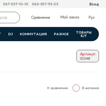
067-537-10-10
063-357-93-23
Вход
Мой заказ
Сравнение
Рус
ТОВАРЫ
Т
DJ
КОММУТАЦИЯ
РАЗНОЕ
Б/У
Артикул
32348
К сравнению
В желания