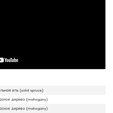
льная ель (solid spruce)
асное дерево (mahogany)
асное дерево (mahogany)