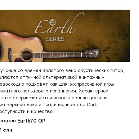
учание со времен золотого века акустических гитар,
являются отличной альтернативой винтажным
ревосходно подходят как для экспрессивной игры
икатного пальцевого исполнения. Характерной
ментов серии является использование цельной
ия верхней деки и традиционное для Cort
оступности и качества.
одели Earth70 OP
й ели