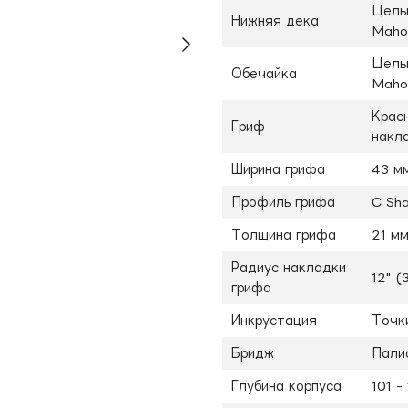
Цельн
Нижняя дека
Maho
Цельн
Обечайка
Maho
Крас
Гриф
накл
Ширина грифа
43 м
Профиль грифа
C Sh
Толщина грифа
21 мм
Радиус накладки
12" (
грифа
Инкрустация
Точк
Бридж
Пали
Глубина корпуса
101 -