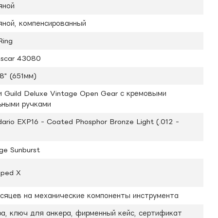
яной
яной, компенсированный
Ring
escar 43080
8" (651мм)
 Guild Deluxe Vintage Open Gear с кремовыми
ьными ручками
ario EXP16 - Coated Phosphor Bronze Light (.012 -
ge Sunburst
oped X
есяцев на механические компоненты инструмента
ра, ключ для анкера, фирменный кейс, сертификат