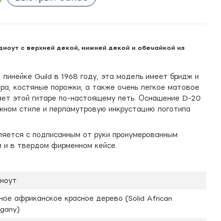
редноут с верхней декой, нижней декой и обечайкой из
линейке Guild в 1968 году, эта модель имеет бридж и
ра, костяные порожки, а также очень легкое матовое
яет этой гитаре по-настоящему петь. Оснащение D-20
жном стиле и перламутровую инкрустацию логотипа
ляется с подписанным от руки пронумерованным
 и в твердом фирменном кейсе.
ноут
ое африканское красное дерево (Solid African
gany)