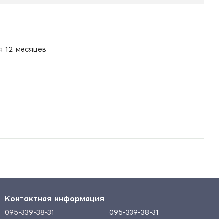
я 12 месяцев
Контактная информация
095-339-38-31
095-339-38-31