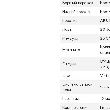
Верхний порожек
Кост
Нижний порожек
Кост
Розетка
ABS 
Лады
20 J
Мензура
25 5/
Колки
Механика
овал
D'Add
Струны
.053)
Цвет
Vinta
Система связок
Scall
деки
Гарантия
12 м
Комплектация
Гита