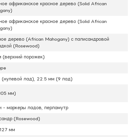
ое африканское красное дерево (Solid African
gany)
ое африканское красное дерево (Solid African
gany)
ное дерево (African Mahogany) с палисандровой
адкой (Rosewood)
м (верхний порожек)
ape
 (нулевой лад), 22.5 мм (9 лад)
305 мм)
и - маркеры ладов, перламутр
сандр (Rosewood)
 127 мм