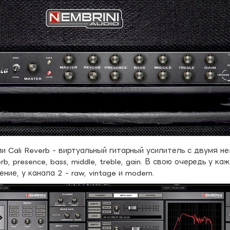
ли Cali Reverb - виртуальный гитарный усилитель с двумя 
rb, presence, bass, middle, treble, gain. В свою очередь у к
ние, у канала 2 - raw, vintage и modern.