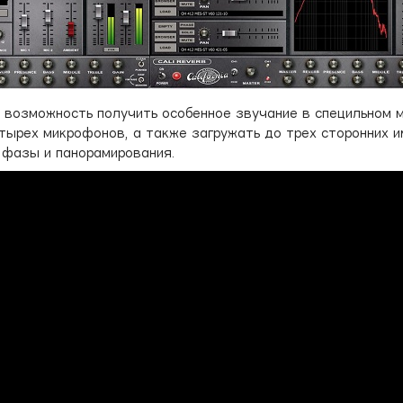
 возможность получить особенное звучание в специльном 
етырех микрофонов, а также загружать до трех сторонних 
, фазы и панорамирования.