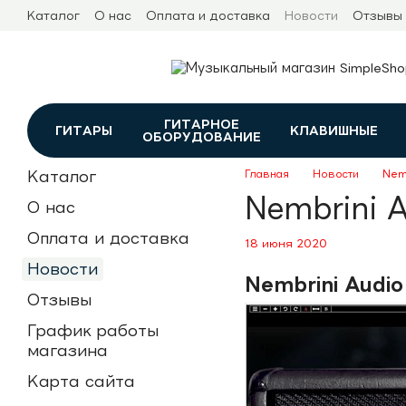
Перейти к основному контенту
Каталог
О нас
Оплата и доставка
Новости
Отзывы
ГИТАРНОЕ
ГИТАРЫ
КЛАВИШНЫЕ
ОБОРУДОВАНИЕ
Каталог
Главная
Новости
Nemb
Nembrini A
О нас
Оплата и доставка
18 июня 2020
Новости
Nembrini Audio
Отзывы
График работы
магазина
Карта сайта