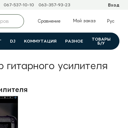
067-537-10-10
063-357-93-23
Вход
Мой заказ
Сравнение
Рус
ТОВАРЫ
Т
DJ
КОММУТАЦИЯ
РАЗНОЕ
Б/У
ор гитарного усилителя
силителя