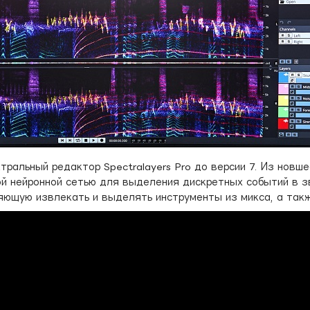
ктральный редактор Spectralayers Pro до версии 7. Из нов
й нейронной сетью для выделения дискретных событий в зв
ющую извлекать и выделять инструменты из микса, а также