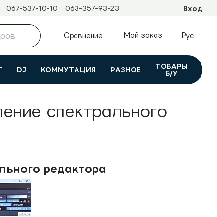
067-537-10-10
063-357-93-23
Вход
Мой заказ
Сравнение
Рус
ТОВАРЫ
Т
DJ
КОММУТАЦИЯ
РАЗНОЕ
Б/У
вление спектрального
рального редактора