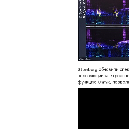
Steinberg обновили спе
пользующийся втроенно
функцию Unmix, позволя