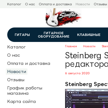
Перейти к основному контенту
Каталог
О нас
Оплата и доставка
Новости
Отзывы
ГИТАРНОЕ
ГИТАРЫ
КЛАВИШНЫЕ
ОБОРУДОВАНИЕ
Каталог
Главная
Новости
Stei
Steinberg 
О нас
редактор
Оплата и доставка
Новости
6 августа 2020
Отзывы
Steinberg Spe
График работы
магазина
Карта сайта