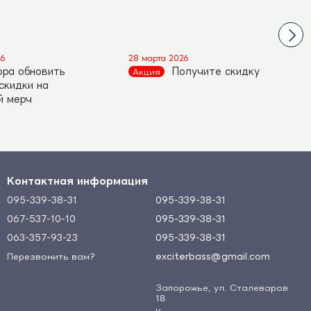
26
28 марта 2026
ора обновить
Получите скидку
Акция
 скидки на
й мерч
Контактная информация
095-339-38-31
095-339-38-31
067-537-10-10
095-339-38-31
063-357-93-23
095-339-38-31
exciterbass@gmail.com
Перезвонить вам?
Запорожье, ул. Сталеваров
18