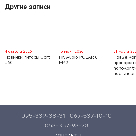
Другие записи
4 августа 2026
15 июня 2026
31 марта 20
Новинки: гитары Cort
HK Audio POLAR 8
Новые Kor
L60!
MK2:
проверен
nanoKontro
поступле
095-339-38-31
067-537-10-10
063-357-93-23