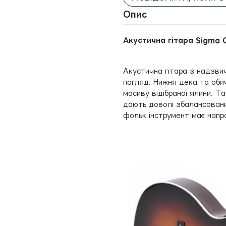
Опис
Акустична гітара Sigma 
Акустична гітара з надзвич
погляд. Нижня дека та обич
масиву відібраної ялини. Т
дають доволі збалансований
фольк інструмент має напр