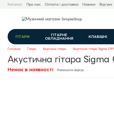
Перейти до основного контенту
Каталог
Про нас
Оплата і доставка
Новини
Відгуки
ГІТАРНЕ
ГІТАРИ
КЛАВІШНІ
ОБЛАДНАННЯ
Головна
Гітари
Акустичні гітари
Акустична гітара Sigma OMT
Акустична гітара Sigma 
Немає в наявності
Написати відгук