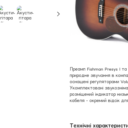
Преамп Fishman Presys I та
природне звучання в компа
оснащені регуляторами Volu
Укомплектовані звукознімач
розміщений індикатор низьк
кабеля - окремий відсік дл
Технічні характеристи