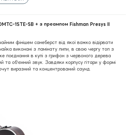
OMTC-1STE-SB + з преампом Fishman Presys II
айним фінішем санеберст від якої важко відірвати
айка виконані з ламінату липи, в свою чергу топ з
аке поєднання в купі з грифон з червоного дерева
 та об'ємний звук. Завдяки корпусу гітари у формі
очут виразний та концентрований саунд.