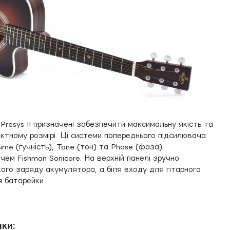
 Presys II призначені забезпечити максимальну якість та
ктному розмірі. Ці системи попереднього підсилювача
me (гучність), Tone (тон) та Phase (фаза).
ем Fishman Sonicore. На верхній панелі зручно
ого заряду акумулятора, а біля входу для гітарного
я батарейки.
ки: