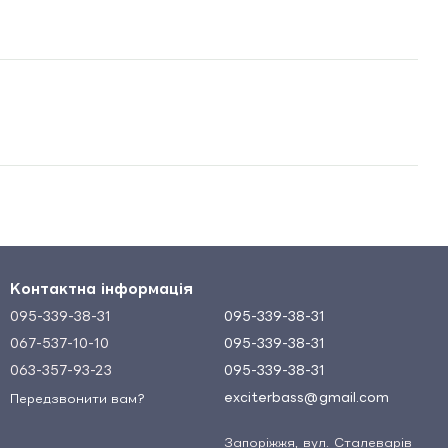
Контактна інформація
095-339-38-31
095-339-38-31
067-537-10-10
095-339-38-31
063-357-93-23
095-339-38-31
exciterbass@gmail.com
Передзвонити вам?
Запоріжжя, вул. Сталеварів