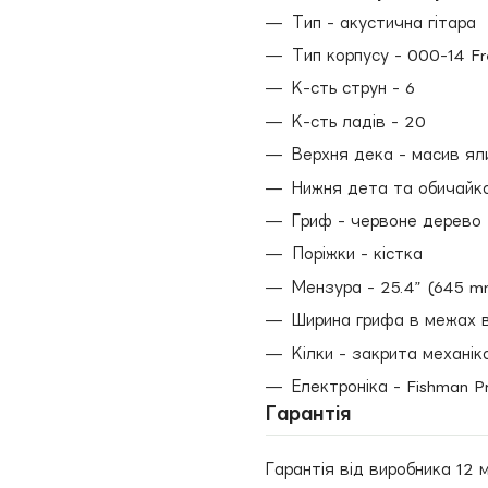
Тип - акустична гітара
Тип корпусу - 000-14 F
К-сть струн - 6
К-сть ладів - 20
Верхня дека - масив ял
Нижня дета та обичайка
Гриф - червоне дерево
Поріжки - кістка
Мензура - 25.4” (645 m
Ширина грифа в межах в
Кілки - закрита механік
Електроніка - Fishman Pr
Гарантія
Гарантія від виробника 12 м