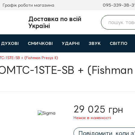
095-339-38-3
Графік роботи магазина
Доставка по всій
Україні
ДУХОВІ
СМИЧКОВІ
УДАРНІ
ЗВУК
СВІТЛО
C-1STE-SB + (Fishman Presys II)
OMTC-1STE-SB + (Fishman P
29 025 грн
Немає в наявності
Повідомити, коли з