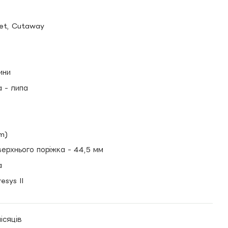
ret, Cutaway
ини
 - липа
m)
ерхнього поріжка - 44,5 мм
а
esys II
ісяців