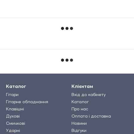
Каталог
Клієнтам
Гітари
Вхід до кабінету
Гітарне обладнання
Каталог
Клавішні
Про нас
Духові
Оплата і доставка
Смичкові
Новини
Ударні
Відгуки