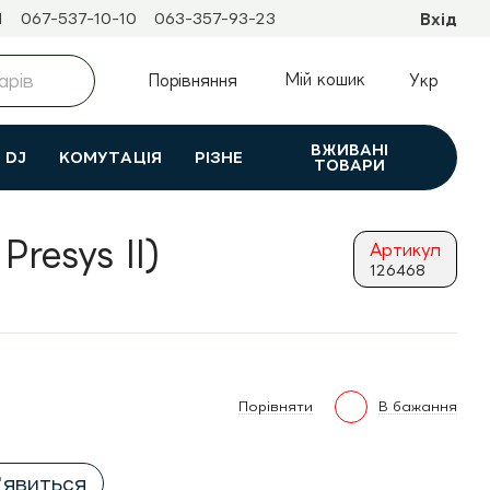
1
067-537-10-10
063-357-93-23
Вхід
Мій кошик
Порівняння
Укр
ВЖИВАНI
DJ
КОМУТАЦІЯ
РІЗНЕ
ТОВАРИ
resys II)
Артикул
126468
Порівняти
В бажання
'явиться