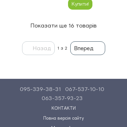
Купити!
Показати ще 16 товарів
Назад
Вперед
1
з 2
095-339-38-31
067-537-10-10
063-357-93-23
КОНТАКТИ
Повна версія сайту