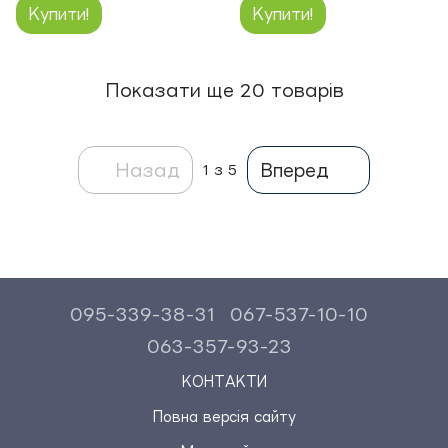
Купити!
Купити!
Показати ще 20 товарів
Назад
Вперед
1
з 5
095-339-38-31
067-537-10-10
063-357-93-23
КОНТАКТИ
Повна версія сайту