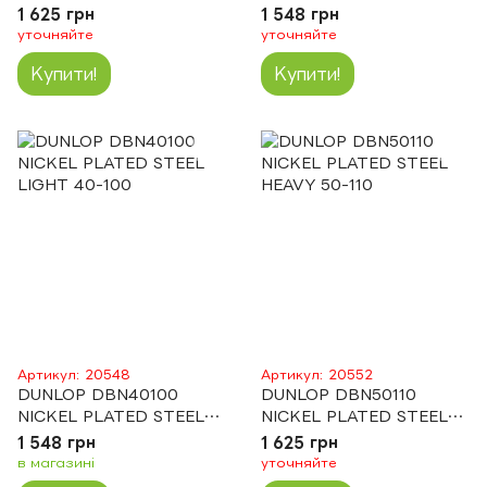
MEDIUM 45-105
MEDIUM 45-105
1 625 грн
1 548 грн
уточняйте
уточняйте
Купити!
Купити!
Артикул: 20548
Артикул: 20552
DUNLOP DBN40100
DUNLOP DBN50110
NICKEL PLATED STEEL
NICKEL PLATED STEEL
LIGHT 40-100
HEAVY 50-110
1 548 грн
1 625 грн
в магазині
уточняйте