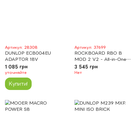
Артикул: 28308
Артикул: 37699
DUNLOP ECB004EU
ROCKBOARD RBO B
ADAPTOR 18V
MOD 2 V2 - All-in-One
TRS, Midi & USB Patchbay
1 085 грн
3 545 грн
уточняйте
Нет
Купити!