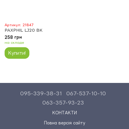
Артикул: 21847
PAXPHIL LJ20 BK
258 грн
на складе
Купити!
095-339-38-31
067-537-10-10
063-357-93-23
КОНТАКТИ
Повна версія сайту