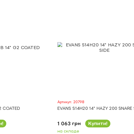
Артикул: 20798
G2 COATED
EVANS S14H20 14" HAZY 200 SNARE 
и!
1 063 грн
Купити!
на складе