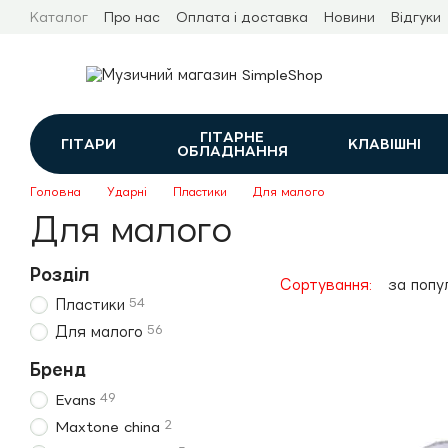
Перейти до основного контенту
Каталог
Про нас
Оплата і доставка
Новини
Відгуки
ГІТАРНЕ
ГІТАРИ
КЛАВІШНІ
ОБЛАДНАННЯ
Головна
Ударні
Пластики
Для малого
Для малого
Розділ
Сортування:
за попу
54
Пластики
56
Для малого
Бренд
49
Evans
2
Maxtone china