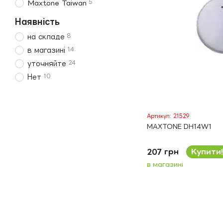
5
Maxtone Taiwan
Наявність
8
на складе
14
в магазині
24
уточняйте
10
Нет
Артикул: 21529
MAXTONE DH14W1
207 грн
Купити!
в магазині