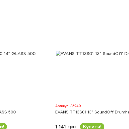
Артикул: 36940
ASS 500
EVANS TT13S01 13" SoundOff Drumh
и!
1 141 грн
Купити!