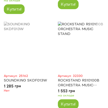
на складе
Купити!
Купити!
Артикул: 25162
Артикул: 32330
SOUNDKING SKDF013W
ROCKSTAND RS10100B
ORCHESTRA MUSIC
1 285 грн
STAND
Нет
1 553 грн
на складе
Купити!