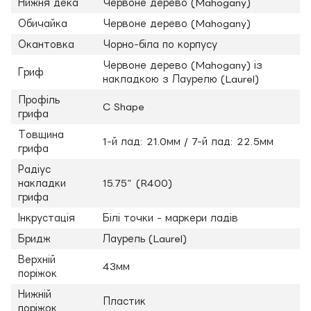
Нижня дека
Червоне дерево (Mahogany)
Обичайка
Червоне дерево (Mahogany)
Окантовка
Чорно-біла по корпусу
Червоне дерево (Mahogany) із
Гриф
накладкою з Лаурелю (Laurel)
Профіль
C Shape
грифа
Товщина
1-й лад: 21.0мм / 7-й лад: 22.5мм
грифа
Радіус
накладки
15.75” (R400)
грифа
Інкрустація
Білі точки - маркери ладів
Бридж
Лаурель (Laurel)
Верхній
43мм
поріжок
Нижній
Пластик
поріжок