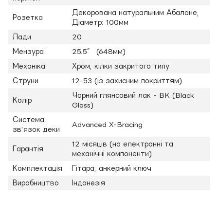
Декорована натуральним Абалоне,
Розетка
Діаметр: 100мм
Лади
20
Мензура
25.5″ (648мм)
Механіка
Хром, кілки закритого типу
Струни
12-53 (із захисним покриттям)
Чорний глянсовий лак - BK (Black
Колір
Gloss)
Система
Advanced X-Bracing
зв'язок деки
12 місяців (на електронні та
Гарантія
механічні компоненти)
Комплектація
Гітара, анкерний ключ
Виробництво
Індонезія