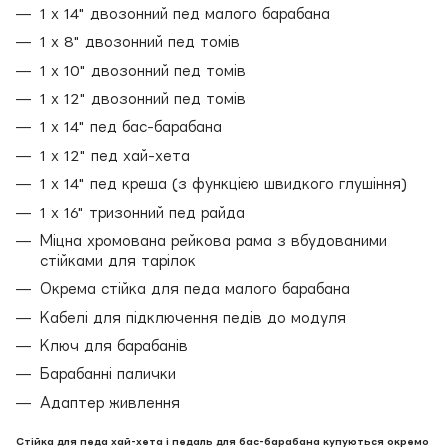
1 х 14" двозонний пед малого барабана
1 х 8" двозонний пед томів
1 х 10" двозонний пед томів
1 х 12" двозонний пед томів
1 х 14" пед бас-барабана
1 х 12" пед хай-хета
1 х 14" пед креша (з функцією швидкого глушіння)
1 х 16" тризонний пед райда
Міцна хромована рейкова рама з вбудованими
стійками для тарілок
Окрема стійка для педа малого барабана
Кабелі для підключення педів до модуля
Ключ для барабанів
Барабанні палички
Адаптер живлення
Стійка для педа хай-хета і педаль для бас-барабана купуються окремо