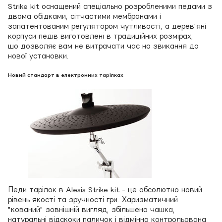
Strike kit оснащений спеціально розробленими педами з
двома обідками, сітчастими мембранами і
запатентованим регулятором чутливості, а дерев'яні
корпуси педів виготовлені в традиційних розмірах,
що дозволяє вам не витрачати час на звикання до
нової установки.
Новий стандарт в електронних тарілках
Педи тарілок в Alesis Strike kit - це абсолютно новий
рівень якості та зручності гри. Харизматичний
"кований" зовнішній вигляд, збільшена чашка,
натуральні відскоки паличок і відмінна контрольована