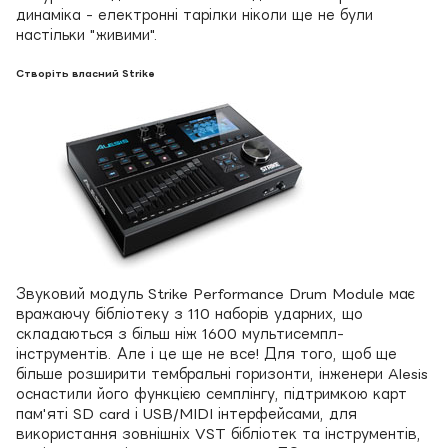
динаміка - електронні тарілки ніколи ще не були
настільки "живими".
Створіть власний Strike
Звуковий модуль Strike Performance Drum Module має
вражаючу бібліотеку з 110 наборів ударних, що
складаються з більш ніж 1600 мультисемпл-
інструментів. Але і це ще не все! Для того, щоб ще
більше розширити тембральні горизонти, інженери Alesis
оснастили його функцією семплінгу, підтримкою карт
пам'яті SD card і USB/MIDI інтерфейсами, для
використання зовнішніх VST бібліотек та інструментів,