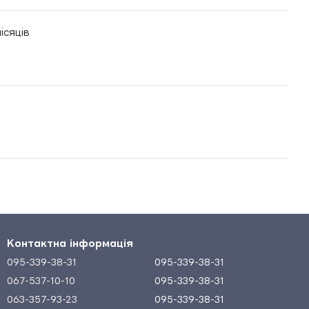
ісяців
Контактна інформація
095-339-38-31
095-339-38-31
067-537-10-10
095-339-38-31
063-357-93-23
095-339-38-31