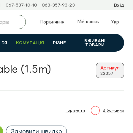
1
067-537-10-10
063-357-93-23
Вхід
Мій кошик
Порівняння
Укр
ВЖИВАНI
DJ
КОМУТАЦІЯ
РІЗНЕ
ТОВАРИ
ble (1.5m)
Артикул
22357
Порівняти
В бажання
Замовити швидко