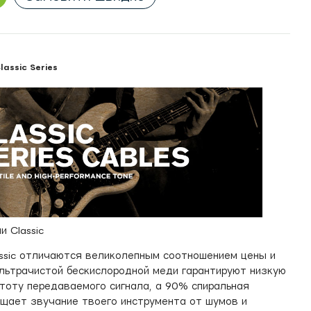
ssic Series
и Classic
assic отличаются великолепным соотношением цены и
ультрачистой бескислородной меди гарантируют низкую
тоту передаваемого сигнала, а 90% спиральная
щает звучание твоего инструмента от шумов и