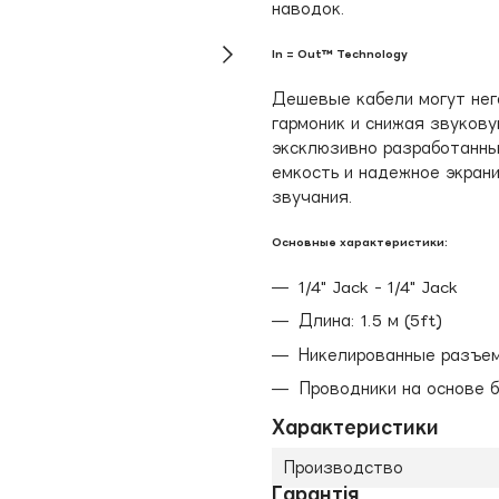
наводок.
In = Out™ Technology
Дешевые кабели могут нег
гармоник и снижая звукову
эксклюзивно разработанны
емкость и надежное экран
звучания.
Основные характеристики:
1/4" Jack - 1/4" Jack
Длина: 1.5 м (5ft)
Никелированные разъе
Проводники на основе 
Характеристики
Производство
Гарантія