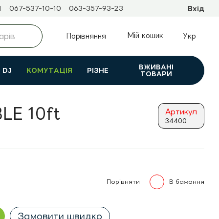
1
067-537-10-10
063-357-93-23
Вхід
Мій кошик
Порівняння
Укр
ВЖИВАНI
DJ
КОМУТАЦІЯ
РІЗНЕ
ТОВАРИ
LE 10ft
Артикул
34400
Порівняти
В бажання
Замовити швидко