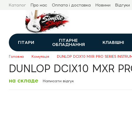
Перейти до основного контенту
Каталог
Про нас
Оплата і доставка
Новини
Відгуки
ГІТАРНЕ
ГІТАРИ
КЛАВІШНІ
ОБЛАДНАННЯ
Головна
Комутація
DUNLOP DCIX10 MXR PRO SERIES INSTRUM
DUNLOP DCIX10 MXR PRO
на складе
Написати відгук