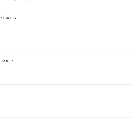
сткість
ісяців