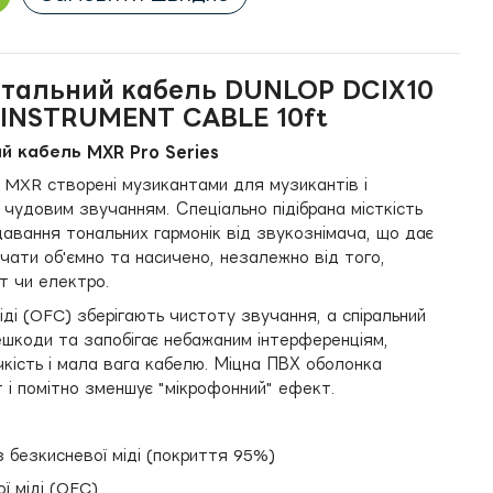
нтальний кабель DUNLOP DCIX10
 INSTRUMENT CABLE 10ft
й кабель MXR Pro Series
ії MXR створені музикантами для музикантів і
 чудовим звучанням. Спеціально підібрана місткість
авання тональних гармонік від звукознімача, що дає
вучати об'ємно та насичено, незалежно від того,
т чи електро.
іді (OFC) зберігають чистоту звучання, а спіральний
ешкоди та запобігає небажаним інтерференціям,
чкість і мала вага кабелю. Міцна ПВХ оболонка
 і помітно зменшує "мікрофонний" ефект.
з безкисневої міді (покриття 95%)
ї міді (OFC)