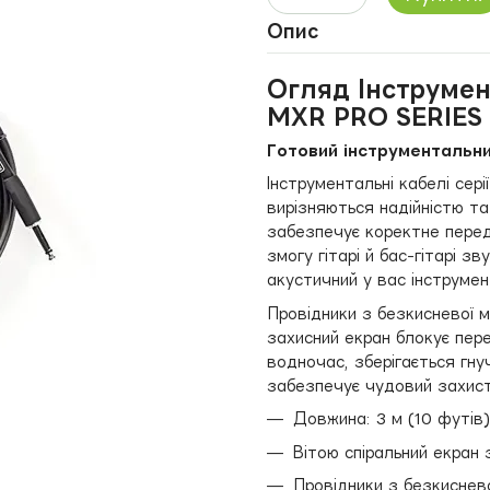
Опис
Огляд Інструме
MXR PRO SERIES
Готовий інструментальни
Інструментальні кабелі сер
вирізняються надійністю та
забезпечує коректне перед
змогу гітарі й бас-гітарі з
акустичний у вас інструмен
Провідники з безкисневої м
захисний екран блокує пер
водночас, зберігається гну
забезпечує чудовий захист
Довжина: 3 м (10 футів)
Вітою спіральний екран 
Провідники з безкиснево