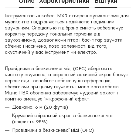
Опис
Характеристики
Відгуки
Інструментальні кабелі MXR створені музикантами для
музикантів і відрізняються надійністю і відмінним
звучанням. Спеціально підібрана ємність забезпечує
коректну передачу тональних гармонік від
звукознімача, дозволяючи гітар і бас-гітар звучати
об'ємно і насичено, поза залежності від того,
акустичний у вас інструмент чи електро.
Провідники з безкисневої міді (OFC) зберігають
чистоту звучання, а спіральний захисний екран блокує
перешкоди і запобігає небажану інтерференцію,
зберігаючи при цьому гнучкість і мала вага кабелю.
Міцна ПВХ оболонка забезпечує чудовий захист і
помітно зменшує "мікрофонний ефект.
Довжина: 6 м (20 футів)
Кручений спіральний екран з безкисневої міді
(покриття 95%)
Провідники з безкисневої міді (OFC)