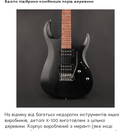
Вдало підібрана комбінація порід деревини
На відміну від багатьох недорогих інструментів інших
виробників, деталі X-100 виготовлені з цільної
деревини. Корпус вироблений з меранті (яке іноді