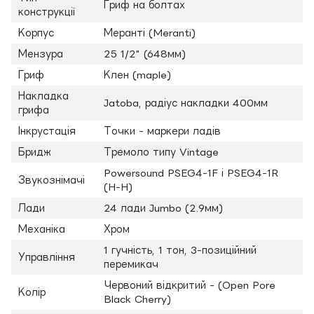
Гриф на болтах
конструкції
Корпус
Меранті (Meranti)
Мензура
25 1/2" (648мм)
Гриф
Клен (maple)
Накладка
Jatoba, радіус накладки 400мм
грифа
Інкрустація
Точки - маркери ладів
Бридж
Тремоло типу Vintage
Powersound PSEG4-1F і PSEG4-1R
Звукознімачі
(H-H)
Лади
24 лади Jumbo (2.9мм)
Механіка
Хром
1 гучність, 1 тон, 3-позиційний
Управління
перемикач
Червоний відкритий - (Open Pore
Колір
Black Cherry)