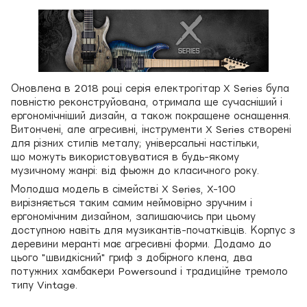
Оновлена в 2018 році серія електрогітар X Series була
повністю реконструйована, отримала ще сучасніший і
ергономічніший дизайн, а також покращене оснащення.
Витончені, але агресивні, інструменти X Series створені
для різних стилів металу; універсальні настільки,
що можуть використовуватися в будь-якому
музичному жанрі: від фьюжн до класичного року.
Молодша модель в сімействі X Series, X-100
вирізняється таким самим неймовірно зручним і
ергономічним дизайном, залишаючись при цьому
доступною навіть для музикантів-початківців. Корпус з
деревини меранті має агресивні форми. Додамо до
цього "швидкісний" гриф з добірного клена, два
потужних хамбакери Powersound і традиційне тремоло
типу Vintage.