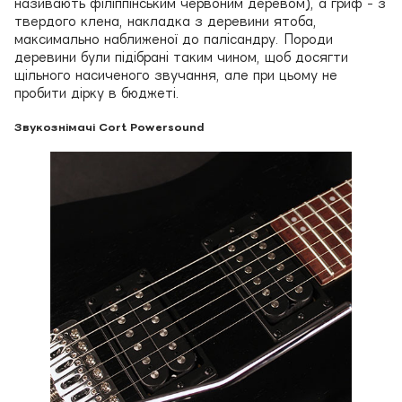
називають філіппінським червоним деревом), а гриф - з
твердого клена, накладка з деревини ятоба,
максимально наближеної до палісандру. Породи
деревини були підібрані таким чином, щоб досягти
щільного насиченого звучання, але при цьому не
пробити дірку в бюджеті.
Звукознімачі Cort Powersound