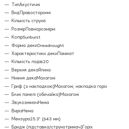
ТипАкустичні
ВидПравосторонні
Кількість струн6
РозмірПовнорозмірні
КолірSunburst
Форма декиDreadnought
Характеристики декиЛамінат
Кількість ладів20
Верхня декаЯлина
Нижня декаМахагоні
Гриф (з накладкою)Махагоні, накладка горіх
Бічні панелі (обичайка)Махагоні
ЗвукознімачНема
ВирізНема
Мензура25.3" (643 мм)
Бридж (підставка/струнотримач)Горіх