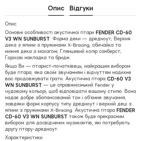
Опис
Відгуки
Опис
Основні особливості акустичної гітари
FENDER CD-60
V3 WN SUNBURST
: Форма деки — дредноут; Верхня
дека з ялини з пружинами X-Bracing, обичайка та
нижня дека з махагоні; Глянцевий колір санберст;
Горіхові накладка та бридж.
Якщо Ви — гітарист-початківець, найкращим вибором
буде гітара, яка своїм звучанням і відчуттям надихне
вас продовжувати грати. Акустична гітара
CD-60 V3
WN SUNBURST
— це справжнісінький Fender у
чудовому кольорі, щоб відповідати вашому стилю. Вона
надає добре збалансований тон і об'ємне звучання,
завдяки формі корпусу типу дредноут і верхній деці з
ялини з пружинами X-Bracing. Акустична гітара
FENDER
CD-60 V3 WN SUNBURST
також буде прекрасним
вибором для досвідчених музикантів, які потребують
другу гітару-дредноут.
Характеристики