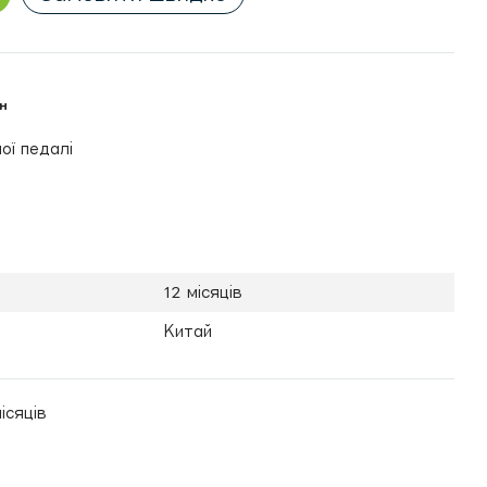
н
ої педалі
12 місяців
Китай
ісяців