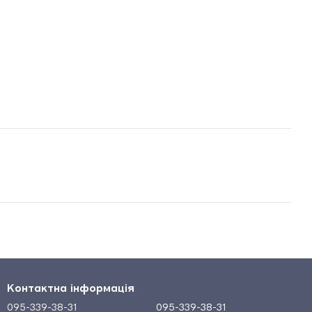
Контактна інформація
095-339-38-31
095-339-38-31