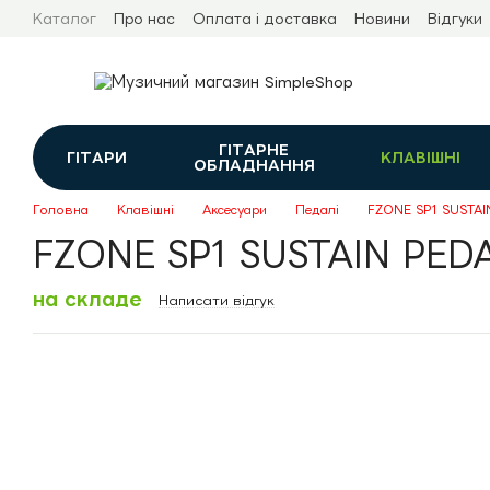
Перейти до основного контенту
Каталог
Про нас
Оплата і доставка
Новини
Відгуки
ГІТАРНЕ
ГІТАРИ
КЛАВІШНІ
ОБЛАДНАННЯ
Головна
Клавішні
Аксесуари
Педалі
FZONE SP1 SUSTAI
FZONE SP1 SUSTAIN PED
на складе
Написати відгук