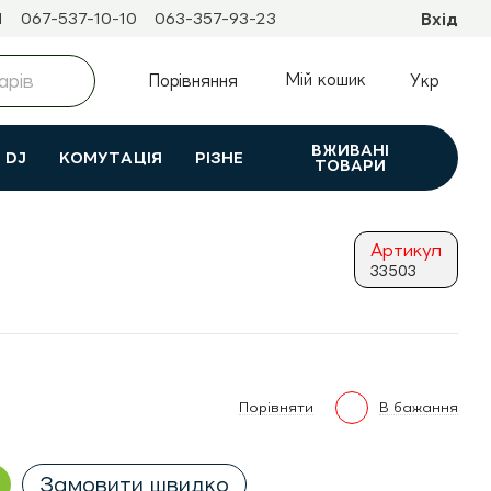
1
067-537-10-10
063-357-93-23
Вхід
Мій кошик
Порівняння
Укр
ВЖИВАНI
DJ
КОМУТАЦІЯ
РІЗНЕ
ТОВАРИ
Артикул
33503
Порівняти
В бажання
Замовити швидко