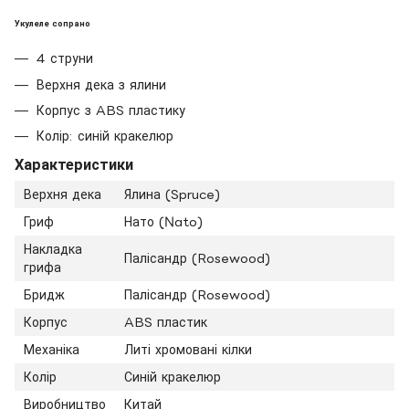
Укулеле сопрано
4 струни
Верхня дека з ялини
Корпус з ABS пластику
Колір: синій кракелюр
Характеристики
Верхня дека
Ялина (Spruce)
Гриф
Нато (Nato)
Накладка
Палісандр (Rosewood)
грифа
Бридж
Палісандр (Rosewood)
Корпус
ABS пластик
Механіка
Литі хромовані кілки
Колір
Синій кракелюр
Виробництво
Китай