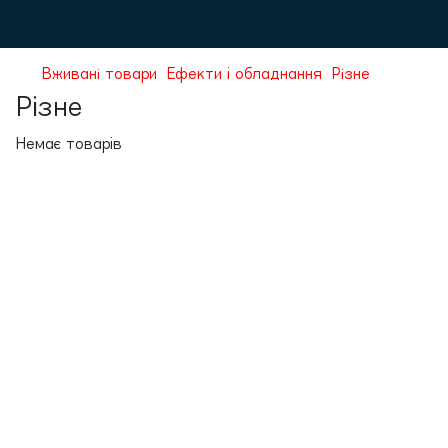
Вживанi товари
Ефекти і обладнання
Рiзне
Рiзне
Немає товарів