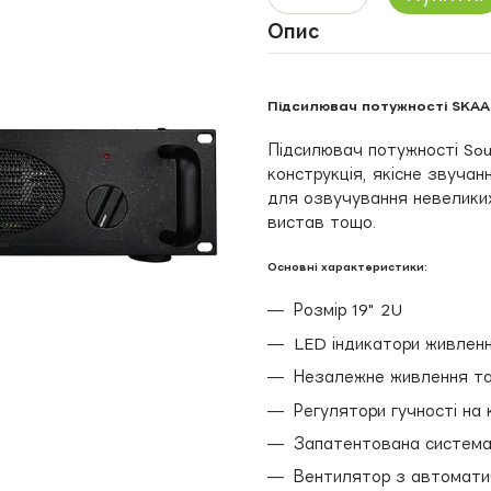
Опис
Підсилювач потужності SKAA
Підсилювач потужності Sou
конструкція, якісне звучан
для озвучування невеликих
вистав тощо.
Основні характеристики:
Розмір 19" 2U
LED індикатори живлення
Незалежне живлення та
Регулятори гучності на
Запатентована система
Вентилятор з автомати