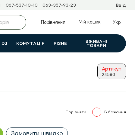
1
067-537-10-10
063-357-93-23
Вхід
Мій кошик
Порівняння
Укр
ВЖИВАНI
DJ
КОМУТАЦІЯ
РІЗНЕ
ТОВАРИ
Артикул
24580
Порівняти
В бажання
Замовити швидко