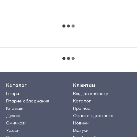
Каталог
Клієнтам
Гітари
Вхід до кабінету
Гітарне обладнання
Каталог
Клавішні
Про нас
Духові
Оплата і доставка
Смичкові
Новини
Ударні
Відгуки