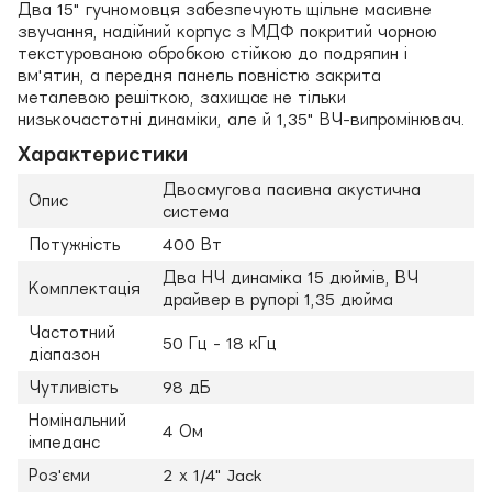
Два 15" гучномовця забезпечують щільне масивне
звучання, надійний корпус з МДФ покритий чорною
текстурованою обробкою стійкою до подряпин і
вм'ятин, а передня панель повністю закрита
металевою решіткою, захищає не тільки
низькочастотні динаміки, але й 1,35" ВЧ-випромінювач.
Характеристики
Двосмугова пасивна акустична
Опис
система
Потужність
400 Вт
Два НЧ динаміка 15 дюймів, ВЧ
Комплектація
драйвер в рупорі 1,35 дюйма
Частотний
50 Гц - 18 кГц
діапазон
Чутливість
98 дБ
Номінальний
4 Ом
імпеданс
Роз'єми
2 х 1/4" Jack