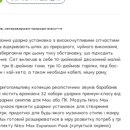
ів, неперевершені природні відчуття
ктронна ударна установка з високочутливими сітчастими
is відкривають шлях до природного, чуйного виконання,
зберігаючи при цьому тиху обстановку, що підходить
ння. Сет включає в себе 10-дюймовий двозонний малий
, три 8-дюймові томи, три 10-дюймові тарілки, пед бас-
 і хай-хета, а також необхідні кабелі, міцну раму,
приголомшливу колекцію реалістичних звуків барабанів
х містить вражаючі 32 набори ударних преміум-класу від
ударних семплів для Mac або ПК. Модуль Nitro Max
 сучасні пресети ударних установок для створення
ітри, придатної для будь-якого музичного стилю і жанру.
Max готовий розширюватися в міру розвитку потреб у грі
лекту Nitro Max Expansion Pack (купується окремо).