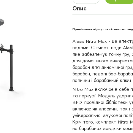
Опис
Преміальне відчуття сітчастих пед
Alesis Nitro Max - це еле
педами. Сітчасті педи Ales
яке забезпечує точну гру, 
для домашнього використа
барабан для динамічної гри
барабан, педалі бас-барабан
палички і барабанний ключ.
Nitro Max включає в себе 
та перкусії. Модуль ударни
BFD, провідної бібліотеки 
включає як класичні, так і
універсальної звукової пал
Крім того, комплект Nitro 
на барабанах завдяки комп