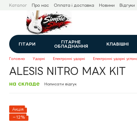
Перейти до основного контенту
Каталог
Про нас
Оплата і доставка
Новини
Відгуки
ГІТАРНЕ
ГІТАРИ
КЛАВІШНІ
ОБЛАДНАННЯ
Головна
Ударні
Електронні ударні
Електронні ударні устан
ALESIS NITRO MAX KIT
на складе
Написати відгук
Акція
−12%