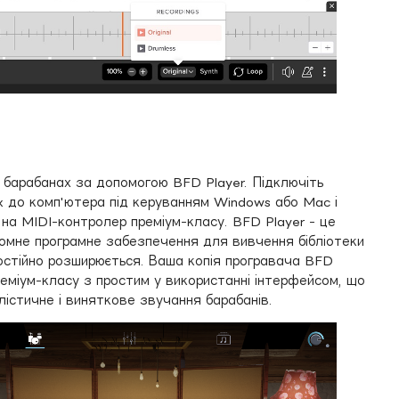
а барабанах за допомогою BFD Player. Підключіть
x до комп'ютера під керуванням Windows або Mac і
 на MIDI-контролер преміум-класу. BFD Player - це
номне програмне забезпечення для вивчення бібліотеки
остійно розширюється. Ваша копія програвача BFD
еміум-класу з простим у використанні інтерфейсом, що
істичне і виняткове звучання барабанів.