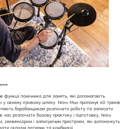
нання
є функції помічника для занять, які допомагають
 у своєму ігровому шляху. Nitro Max пропонує 60 треків
оляють барабанщикам розпочати роботу та записати
в час розпочати базову практику і підготовку, Nitro
 секвенсором і записуючим пристроєм, які допоможуть
ти складні патерни та комбінації.