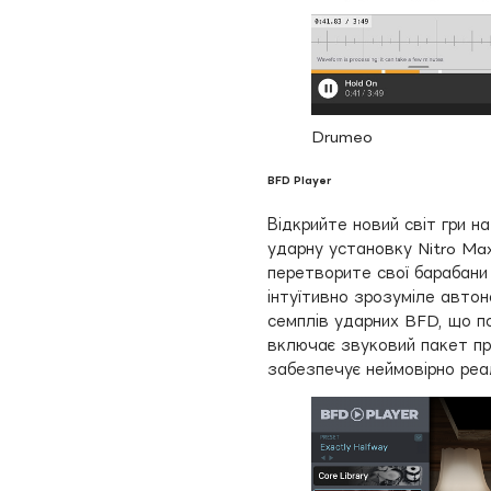
Drumeo
BFD Player
Відкрийте новий світ гри н
ударну установку Nitro Ma
перетворите свої барабани
інтуїтивно зрозуміле авто
семплів ударних BFD, що п
включає звуковий пакет пр
забезпечує неймовірно реал