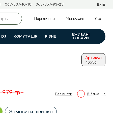
1
067-537-10-10
063-357-93-23
Вхід
Мій кошик
Порівняння
Укр
ВЖИВАНI
DJ
КОМУТАЦІЯ
РІЗНЕ
ТОВАРИ
Артикул
40656
 979 грн
Порівняти
В бажання
Замовити швидко