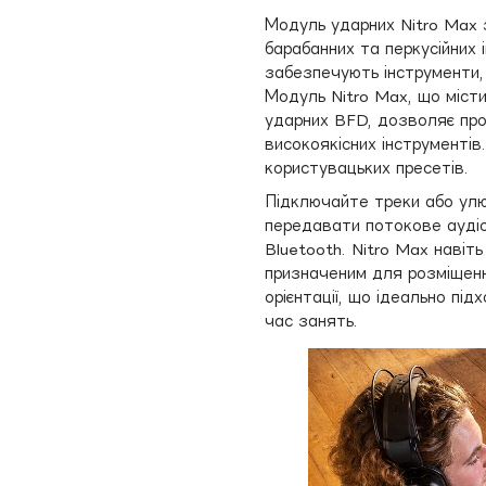
Модуль ударних Nitro Max 
барабанних та перкусійних 
забезпечують інструменти, 
Модуль Nitro Max, що місти
ударних BFD, дозволяє пр
високоякісних інструментів
користувацьких пресетів.
Підключайте треки або улю
передавати потокове аудіо
Bluetooth. Nitro Max навіт
призначеним для розміщенн
орієнтації, що ідеально пі
час занять.