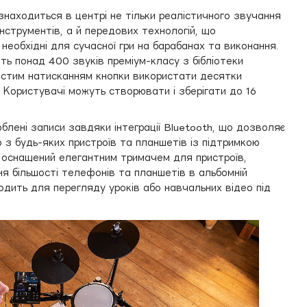
знаходиться в центрі не тільки реалістичного звучання
інструментів, а й передових технологій, що
необхідні для сучасної гри на барабанах та виконання.
ть понад 400 звуків преміум-класу з бібліотеки
остим натисканням кнопки використати десятки
. Користувачі можуть створювати і зберігати до 16
блені записи завдяки інтеграції Bluetooth, що дозволяє
 з будь-яких пристроїв та планшетів із підтримкою
ь оснащений елегантним тримачем для пристроїв,
я більшості телефонів та планшетів в альбомній
дходить для перегляду уроків або навчальних відео під