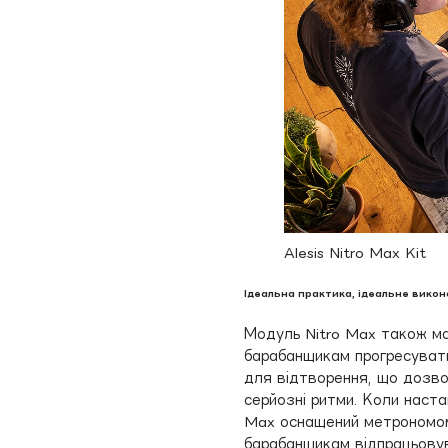
Alesis Nitro Max Kit
Ідеальна практика, ідеальне вико
Модуль Nitro Max також ма
барабанщикам прогресувати
для відтворення, що дозв
серйозні ритми. Коли наста
Max оснащений метрономом,
барабанщикам відпрацьовува