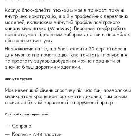
Корпус блок-флейти YRS-32B має в точності таку ж
внутрішню конструкцію, що й у професійних дерев'яних
моделей, включаючи вигнутий профіль повітряного
каналу мундштука (Windway). Виразний тембр робить
цей інструмент ідеальним вибором для гри в ансамблях
або сольних виступів.
Незважаючи на те, що блок-флейти 30 серії створені
для музикантів початківців, їхню точність інтонування
та простоту звуковидобування можна порівняти зі
значно більш дорогими моделями.
Вигнута трубка
Має невеликий рівень спротиву під час гри, дозволяючи
музикантові краще контролювати дихання, тим самим
сприяючи більшій виразності та зручності при грі .
Основні характеристики:
Сопрано
Корпус - ABS пластик