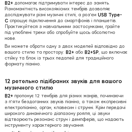
B2+
допомагає підтримувати інтерес до занять.
Різноманітність високоякісних тембрів дозволяє
досліджувати різні музичні стилі, а роз'єм
USB Type-
C
спрощує підключення до смартфонів і планшетів.
Практикуйтеся з навчальними застосунками, грайте
під улюблені треки або спробуйте щось абсолютно
нове.
Ви можете обрати одну з двох моделей відповідно до
вашого стилю та простору:
B2+
або
B2+SP
, що включає
стійку та блок із трьох педалей для традиційного
формату піаніно.
12 ретельно підібраних звуків для вашого
музичного стилю
B2+
пропонує 12 тембрів для різних жанрів, починаючи
з п'яти бездоганних звуків піаніно, а також експресивні
електропіаніно, орган, клавесин і струнні. Крім передачі
широкого динамічного діапазону рояля, ці звуки
відтворюють резонанс струн і демпферів, що надають
інструменту характерного звучання.