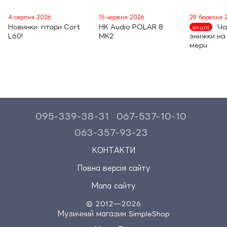
4 серпня 2026
15 червня 2026
29 березня 
Новинки: гітари Cort
HK Audio POLAR 8
Ча
акція
L60!
MK2:
знижки на
мерч
095-339-38-31
067-537-10-10
063-357-93-23
КОНТАКТИ
Повна версія сайту
Мапа сайту
© 2012—2026
Музичний магазин SimpleShop