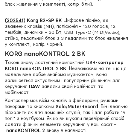
блок живлення у комплекті, колір: білий.
(
302541
) Korg B2+SP BK
Цифрове піаніно, 88
зважених клавіш (NH), поліфонія – 120 голосів, 12
тембрів, динаміки – 30 Вт, USB Type-C (MIDI/Audio),
стійка, педальний блок з 3 педалями та блок живлення
у комплекті, колір: чорний.
KORG nanoKONTROL 2 BK
Також знову доступний компактний
USB-контролер
KORG nanoKONTROL 2 BK
. Незважаючи на те, що ця
модель вже добре знайома музикантам, вона
залишається актуальним і популярним рішенням для
керування
DAW
завдяки своїй надійності та
мобільності.
Контролер має вісім каналів з фейдерами, ручками
панорами та кнопками
Solo
/
Mute
/
Record
. Він ідеально
підходить як для домашніх студій, так і для роботи "в
полі" з ноутбуком. Якщо ви шукали перевірений спосіб
додати фізичні елементи керування у ваш софт –
nanoKONTROL 2
знову в наявності.