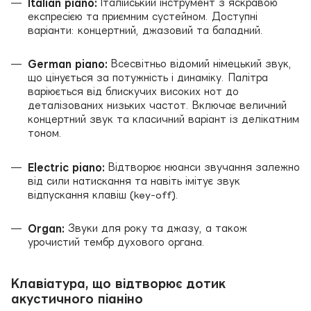
Italian piano:
Італійський інструмент з яскравою
експресією та приємним сустейном. Доступні
варіанти: концертний, джазовий та баладний.
German piano:
Всесвітньо відомий німецький звук,
що цінується за потужність і динаміку. Палітра
варіюється від блискучих високих нот до
деталізованих низьких частот. Включає величний
концертний звук та класичний варіант із делікатним
тоном.
Electric piano:
Відтворює нюанси звучання залежно
від сили натискання та навіть імітує звук
відпускання клавіш (key-off).
Organ:
Звуки для року та джазу, а також
урочистий тембр духового органа.
Клавіатура, що відтворює дотик
акустичного піаніно