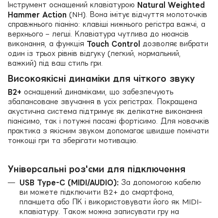
Інструмент оснащений клавіатурою
Natural Weighted
Hammer Action
(NH). Вона імітує відчуття молоточків
справжнього піаніно: клавіші нижнього регістра важчі, а
верхнього – легші. Клавіатура чутлива до нюансів
виконання, а функція
Touch Control
дозволяє вибрати
один із трьох рівнів відгуку (легкий, нормальний,
важкий) під ваш стиль гри.
Високоякісні динаміки для чіткого звуку
B2+
оснащений динаміками, що забезпечують
збалансоване звучання в усіх регістрах. Покращена
акустична система підтримує як делікатне виконання
піанісимо, так і потужні пасажі фортісимо. Для новачків
практика з якісним звуком допомагає швидше помічати
тонкощі гри та зберігати мотивацію.
Універсальні роз'єми для підключення
USB Type-C (MIDI/AUDIO):
За допомогою кабелю
ви можете підключити B2+ до смартфона,
планшета або ПК і використовувати його як MIDI-
клавіатуру. Також можна записувати гру на