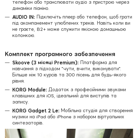
телефон або транслювати аудіо з пристрою через
динаміки піаніно.
AUDIO IN:
Підключіть плеєр або телефон, щоб грати
під акомпанемент улюблених треків. Навіть коли ви
не граєте, B2+ може служити якісною домашньою
колонкою.
Комплект програмного забезпечення
Skoove (3 місяці Premium):
Платформа для
навчання з підходом "чути, вчити, виконувати".
Більше ніж 10 курсів та 300 пісень для будь-якого
рівня.
KORG Module:
Додаток з професійними звуками
клавішних для iOS, ідеальний для виступів та
запису.
KORG Gadget 2 Le:
Мобільна студія для створення
музики на iPad або iPhone з набором віртуальних
синтезаторів.