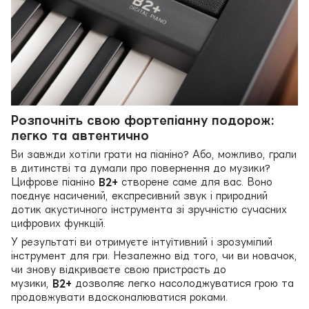
Розпочніть свою фортепіанну подорож:
легко та автентично
Ви завжди хотіли грати на піаніно? Або, можливо, грали
в дитинстві та думали про повернення до музики?
Цифрове піаніно
B2+
створене саме для вас. Воно
поєднує насичений, експресивний звук і природний
дотик акустичного інструмента зі зручністю сучасних
цифрових функцій.
У результаті ви отримуєте інтуїтивний і зрозумілий
інструмент для гри. Незалежно від того, чи ви новачок,
чи знову відкриваєте свою пристрасть до
музики,
B2+
дозволяє легко насолоджуватися грою та
продовжувати вдосконалюватися роками.