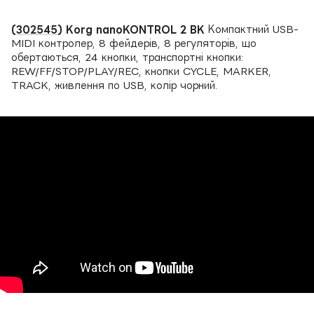
(
302545
) Korg nanoKONTROL 2 BK
Компактний USB-
MIDI контролер, 8 фейдерів, 8 регуляторів, що
обертаються, 24 кнопки, транспортні кнопки:
REW/FF/STOP/PLAY/REC, кнопки CYCLE, MARKER,
TRACK, живлення по USB, колір чорний.