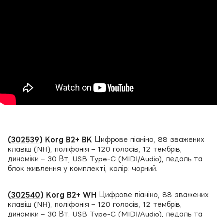
(
302539
) Korg B2+ BK
Цифрове піаніно, 88 зважених
клавіш (NH), поліфонія – 120 голосів, 12 тембрів,
динаміки – 30 Вт, USB Type-C (MIDI/Audio), педаль та
блок живлення у комплекті, колір: чорний.
(
302540
) Korg B2+ WH
Цифрове піаніно, 88 зважених
клавіш (NH), поліфонія – 120 голосів, 12 тембрів,
динаміки – 30 Вт, USB Type-C (MIDI/Audio), педаль та