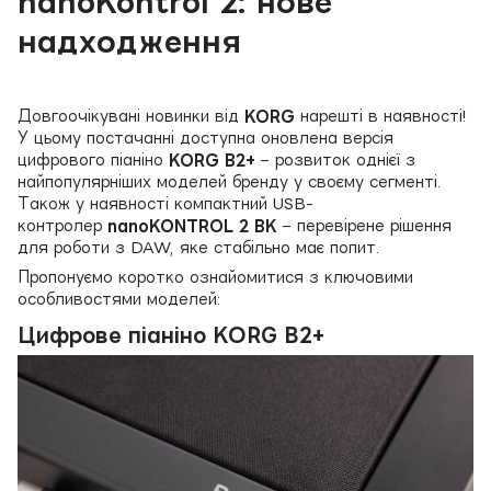
nanoKontrol 2: нове
надходження
Довгоочікувані новинки від
KORG
нарешті в наявності!
У цьому постачанні доступна оновлена версія
цифрового піаніно
KORG B2+
– розвиток однієї з
найпопулярніших моделей бренду у своєму сегменті.
Також у наявності компактний USB-
контролер
nanoKONTROL 2 BK
– перевірене рішення
для роботи з DAW, яке стабільно має попит.
Пропонуємо коротко ознайомитися з ключовими
особливостями моделей:
Цифрове піаніно KORG B2+